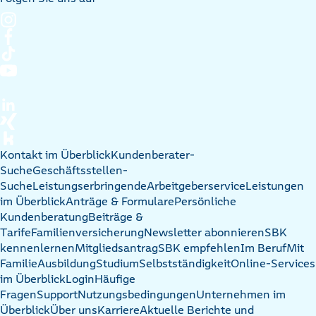
Kontakt im Überblick
Kundenberater-
Suche
Geschäftsstellen-
Suche
Leistungserbringende
Arbeitgeberservice
Leistungen
im Überblick
Anträge & Formulare
Persönliche
Kundenberatung
Beiträge &
Tarife
Familienversicherung
Newsletter abonnieren
SBK
kennenlernen
Mitgliedsantrag
SBK empfehlen
Im Beruf
Mit
Familie
Ausbildung
Studium
Selbstständigkeit
Online-Services
im Überblick
Login
Häufige
Fragen
Support
Nutzungsbedingungen
Unternehmen im
Überblick
Über uns
Karriere
Aktuelle Berichte und