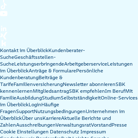
Kontakt im Überblick
Kundenberater-
Suche
Geschäftsstellen-
Suche
Leistungserbringende
Arbeitgeberservice
Leistungen
im Überblick
Anträge & Formulare
Persönliche
Kundenberatung
Beiträge &
Tarife
Familienversicherung
Newsletter abonnieren
SBK
kennenlernen
Mitgliedsantrag
SBK empfehlen
Im Beruf
Mit
Familie
Ausbildung
Studium
Selbstständigkeit
Online-Services
im Überblick
Login
Häufige
Fragen
Support
Nutzungsbedingungen
Unternehmen im
Überblick
Über uns
Karriere
Aktuelle Berichte und
Zahlen
Ausschreibungen
Verwaltungsrat
Vorstand
Presse
Cookie Einstellungen
Datenschutz
Impressum