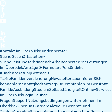
Kontakt im Überblick
Kundenberater-
Suche
Geschäftsstellen-
Suche
Leistungserbringende
Arbeitgeberservice
Leistungen
im Überblick
Anträge & Formulare
Persönliche
Kundenberatung
Beiträge &
Tarife
Familienversicherung
Newsletter abonnieren
SBK
kennenlernen
Mitgliedsantrag
SBK empfehlen
Im Beruf
Mit
Familie
Ausbildung
Studium
Selbstständigkeit
Online-Services
im Überblick
Login
Häufige
Fragen
Support
Nutzungsbedingungen
Unternehmen im
Überblick
Über uns
Karriere
Aktuelle Berichte und
Zahlen
Ausschreibungen
Verwaltungsrat
Vorstand
Presse