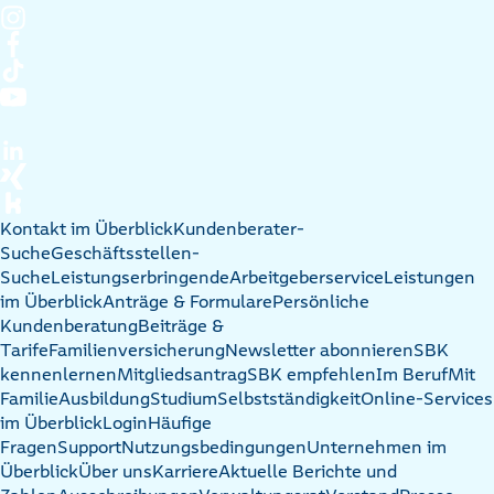
Kontakt im Überblick
Kundenberater-
Suche
Geschäftsstellen-
Suche
Leistungserbringende
Arbeitgeberservice
Leistungen
im Überblick
Anträge & Formulare
Persönliche
Kundenberatung
Beiträge &
Tarife
Familienversicherung
Newsletter abonnieren
SBK
kennenlernen
Mitgliedsantrag
SBK empfehlen
Im Beruf
Mit
Familie
Ausbildung
Studium
Selbstständigkeit
Online-Services
im Überblick
Login
Häufige
Fragen
Support
Nutzungsbedingungen
Unternehmen im
Überblick
Über uns
Karriere
Aktuelle Berichte und