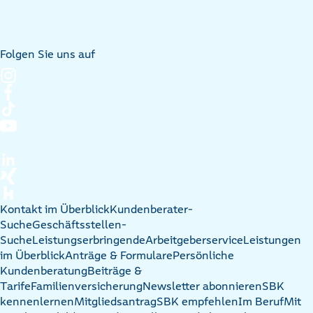
Folgen Sie uns auf
Kontakt im Überblick
Kundenberater-
Suche
Geschäftsstellen-
Suche
Leistungserbringende
Arbeitgeberservice
Leistungen
im Überblick
Anträge & Formulare
Persönliche
Kundenberatung
Beiträge &
Tarife
Familienversicherung
Newsletter abonnieren
SBK
kennenlernen
Mitgliedsantrag
SBK empfehlen
Im Beruf
Mit