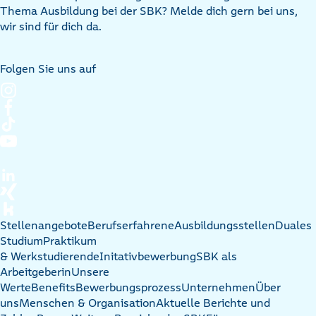
Thema Ausbildung bei der SBK? Melde dich gern bei uns,
wir sind für dich da.
Folgen Sie uns auf
Stellenangebote
Berufserfahrene
Ausbildungsstellen
Duales
Studium
Praktikum
& Werkstudierende
Initativbewerbung
SBK als
Arbeitgeberin
Unsere
Werte
Benefits
Bewerbungsprozess
Unternehmen
Über
uns
Menschen & Organisation
Aktuelle Berichte und