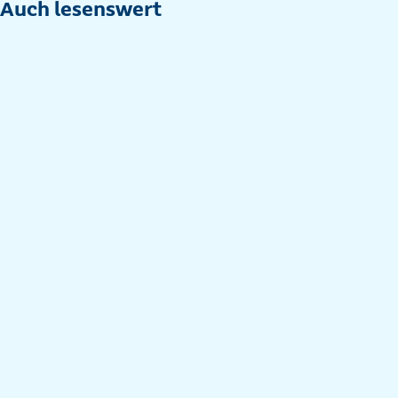
nach
Auch lesenswert
Kategorien
filtern