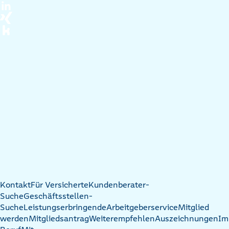
Kontakt
Für Versicherte
Kundenberater-
Suche
Geschäftsstellen-
Suche
Leistungserbringende
Arbeitgeberservice
Mitglied
werden
Mitgliedsantrag
Weiterempfehlen
Auszeichnungen
Im