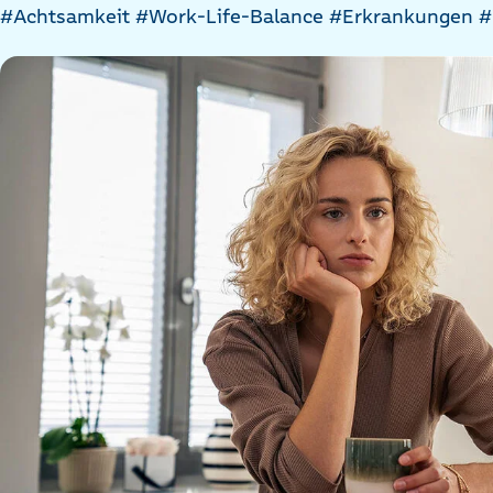
Artikel
#Achtsamkeit
#Work-Life-Balance
#Erkrankungen
#
nach
Kategorien
filtern