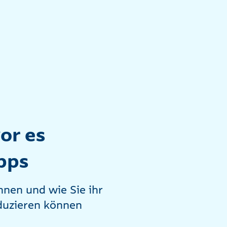
or es
pps
nen und wie Sie ihr
eduzieren können