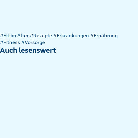
Artikel
#Fit im Alter
#Rezepte
#Erkrankungen
#Ernährung
nach
#Fitness
#Vorsorge
Kategorien
Auch lesenswert
filtern