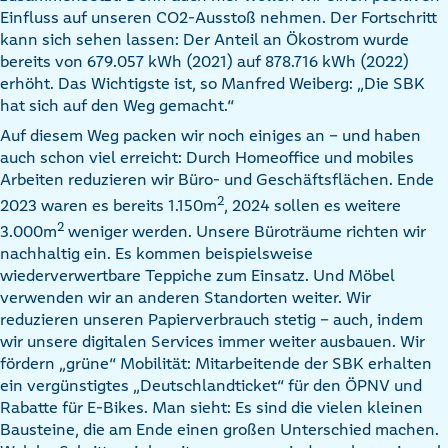
Einfluss auf unseren CO2-Ausstoß nehmen. Der Fortschritt
kann sich sehen lassen: Der Anteil an Ökostrom wurde
bereits von 679.057 kWh (2021) auf 878.716 kWh (2022)
erhöht. Das Wichtigste ist, so Manfred Weiberg: „Die SBK
hat sich auf den Weg gemacht.“
Auf diesem Weg packen wir noch einiges an – und haben
auch schon viel erreicht: Durch Homeoffice und mobiles
Arbeiten reduzieren wir Büro- und Geschäftsflächen. Ende
2
2023 waren es bereits 1.150m
, 2024 sollen es weitere
2
3.000m
weniger werden. Unsere Büroträume richten wir
nachhaltig ein. Es kommen beispielsweise
wiederverwertbare Teppiche zum Einsatz. Und Möbel
verwenden wir an anderen Standorten weiter. Wir
reduzieren unseren Papierverbrauch stetig – auch, indem
wir unsere digitalen Services immer weiter ausbauen. Wir
fördern „grüne“ Mobilität: Mitarbeitende der SBK erhalten
ein vergünstigtes „Deutschlandticket“ für den ÖPNV und
Rabatte für E-Bikes. Man sieht: Es sind die vielen kleinen
Bausteine, die am Ende einen großen Unterschied machen.