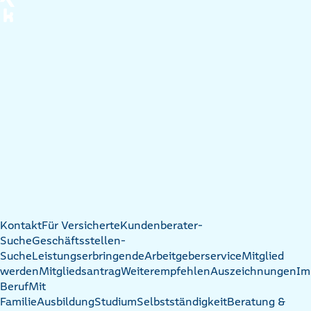
Kontakt
Für Versicherte
Kundenberater-
Suche
Geschäftsstellen-
Suche
Leistungserbringende
Arbeitgeberservice
Mitglied
werden
Mitgliedsantrag
Weiterempfehlen
Auszeichnungen
Im
Beruf
Mit
Familie
Ausbildung
Studium
Selbstständigkeit
Beratung &