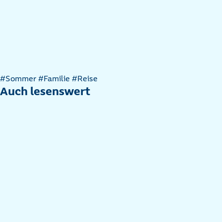
Artikel
#Sommer
#Familie
#Reise
nach
Auch lesenswert
Kategorien
filtern