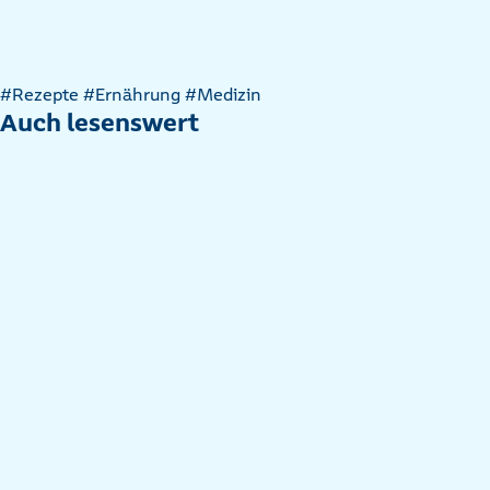
Artikel
#Rezepte
#Ernährung
#Medizin
nach
Auch lesenswert
Kategorien
filtern