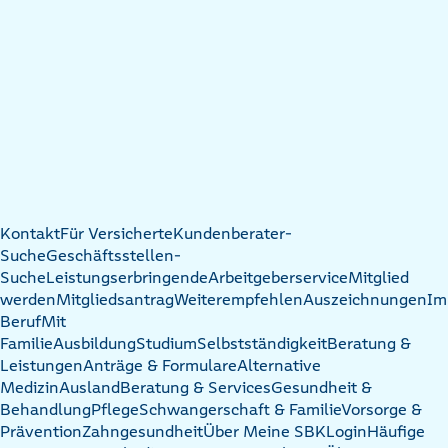
Kontakt
Für Versicherte
Kundenberater-
Suche
Geschäftsstellen-
Suche
Leistungserbringende
Arbeitgeberservice
Mitglied
werden
Mitgliedsantrag
Weiterempfehlen
Auszeichnungen
Im
Beruf
Mit
Familie
Ausbildung
Studium
Selbstständigkeit
Beratung &
Leistungen
Anträge & Formulare
Alternative
Medizin
Ausland
Beratung & Services
Gesundheit &
Behandlung
Pflege
Schwangerschaft & Familie
Vorsorge &
Prävention
Zahngesundheit
Über Meine SBK
Login
Häufige