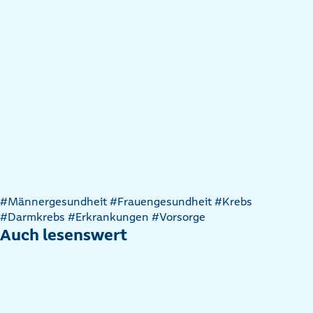
Artikel
#Männergesundheit
#Frauengesundheit
#Krebs
nach
#Darmkrebs
#Erkrankungen
#Vorsorge
Kategorien
Auch lesenswert
filtern