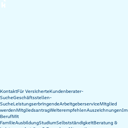
Kontakt
Für Versicherte
Kundenberater-
Suche
Geschäftsstellen-
Suche
Leistungserbringende
Arbeitgeberservice
Mitglied
werden
Mitgliedsantrag
Weiterempfehlen
Auszeichnungen
Im
Beruf
Mit
Familie
Ausbildung
Studium
Selbstständigkeit
Beratung &