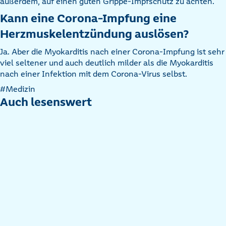
außerdem, auf einen guten Grippe-Impfschutz zu achten.
Kann eine Corona-Impfung eine
Herzmuskelentzündung auslösen?
Ja. Aber die Myokarditis nach einer Corona-Impfung ist sehr
viel seltener und auch deutlich milder als die Myokarditis
nach einer Infektion mit dem Corona-Virus selbst.
Artikel
#Medizin
nach
Auch lesenswert
Kategorien
filtern