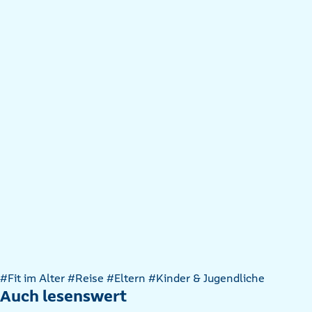
Artikel
#Fit im Alter
#Reise
#Eltern
#Kinder & Jugendliche
nach
Auch lesenswert
Kategorien