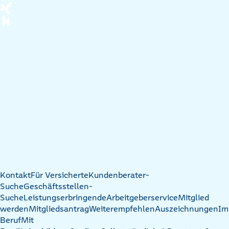
Kontakt
Für Versicherte
Kundenberater-
Suche
Geschäftsstellen-
Suche
Leistungserbringende
Arbeitgeberservice
Mitglied
werden
Mitgliedsantrag
Weiterempfehlen
Auszeichnungen
Im
Beruf
Mit