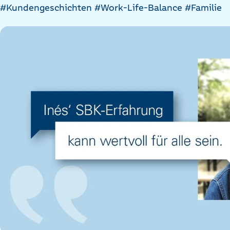
Artikel
#Kundengeschichten
#Work-Life-Balance
#Familie
nach
Kategorien
filtern