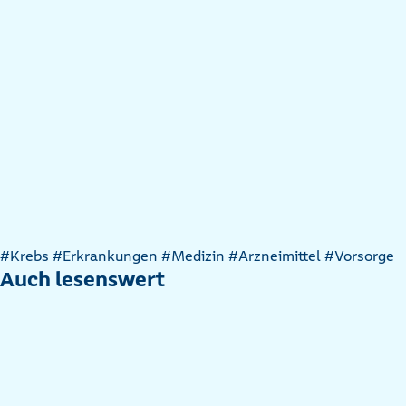
Artikel
#Krebs
#Erkrankungen
#Medizin
#Arzneimittel
#Vorsorge
nach
Auch lesenswert
Kategorien
filtern