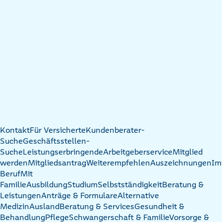
Kontakt
Für Versicherte
Kundenberater-
Suche
Geschäftsstellen-
Suche
Leistungserbringende
Arbeitgeberservice
Mitglied
werden
Mitgliedsantrag
Weiterempfehlen
Auszeichnungen
Im
Beruf
Mit
Familie
Ausbildung
Studium
Selbstständigkeit
Beratung &
Leistungen
Anträge & Formulare
Alternative
Medizin
Ausland
Beratung & Services
Gesundheit &
Behandlung
Pflege
Schwangerschaft & Familie
Vorsorge &