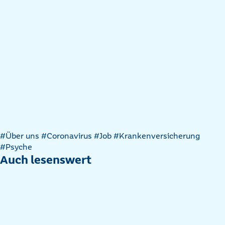
Artikel
#Über uns
#Coronavirus
#Job
#Krankenversicherung
nach
#Psyche
Kategorien
Auch lesenswert
filtern