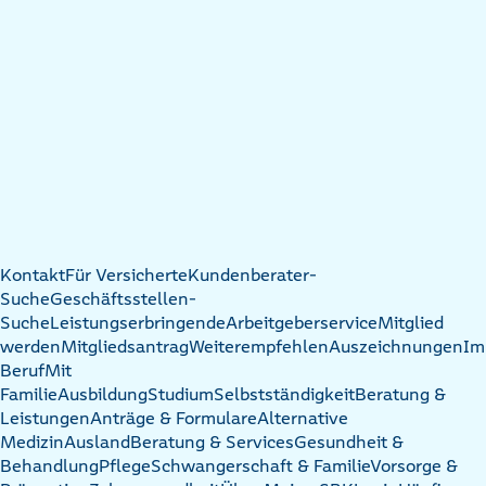
Kontakt
Für Versicherte
Kundenberater-
Suche
Geschäftsstellen-
Suche
Leistungserbringende
Arbeitgeberservice
Mitglied
werden
Mitgliedsantrag
Weiterempfehlen
Auszeichnungen
Im
Beruf
Mit
Familie
Ausbildung
Studium
Selbstständigkeit
Beratung &
Leistungen
Anträge & Formulare
Alternative
Medizin
Ausland
Beratung & Services
Gesundheit &
Behandlung
Pflege
Schwangerschaft & Familie
Vorsorge &