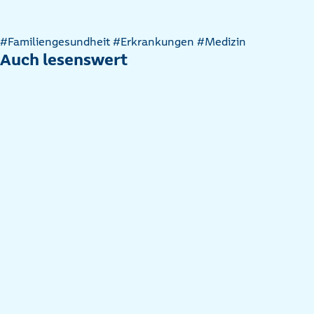
Artikel
#Familiengesundheit
#Erkrankungen
#Medizin
nach
Auch lesenswert
Kategorien
filtern