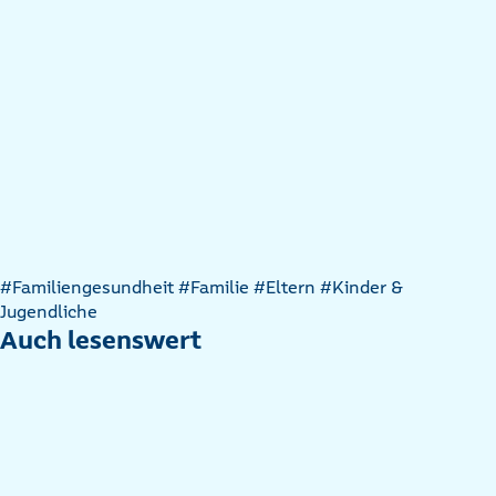
Artikel
#Familiengesundheit
#Familie
#Eltern
#Kinder &
nach
Jugendliche
Kategorien
Auch lesenswert
filtern