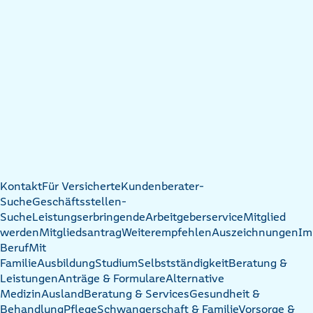
Kontakt
Für Versicherte
Kundenberater-
Suche
Geschäftsstellen-
Suche
Leistungserbringende
Arbeitgeberservice
Mitglied
werden
Mitgliedsantrag
Weiterempfehlen
Auszeichnungen
Im
Beruf
Mit
Familie
Ausbildung
Studium
Selbstständigkeit
Beratung &
Leistungen
Anträge & Formulare
Alternative
Medizin
Ausland
Beratung & Services
Gesundheit &
Behandlung
Pflege
Schwangerschaft & Familie
Vorsorge &