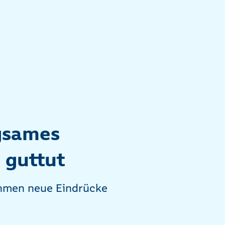
gsames
 guttut
ehmen neue Eindrücke