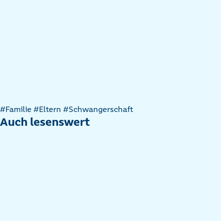
Artikel
#Familie
#Eltern
#Schwangerschaft
nach
Auch lesenswert
Kategorien
filtern