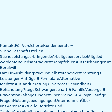
Kontakt
Für Versicherte
Kundenberater-
Suche
Geschäftsstellen-
Suche
Leistungserbringende
Arbeitgeberservice
Mitglied
werden
Mitgliedsantrag
Weiterempfehlen
Auszeichnungen
Im
Beruf
Mit
Familie
Ausbildung
Studium
Selbstständigkeit
Beratung &
Leistungen
Anträge & Formulare
Alternative
Medizin
Ausland
Beratung & Services
Gesundheit &
Behandlung
Pflege
Schwangerschaft & Familie
Vorsorge &
Prävention
Zahngesundheit
Über Meine SBK
Login
Häufige
Fragen
Nutzungsbedingungen
Unternehmen
Über
uns
Karriere
Aktuelle Berichte und
Zahlen
Ausschreibungen
Verwaltungsrat
Vorstand
Presse