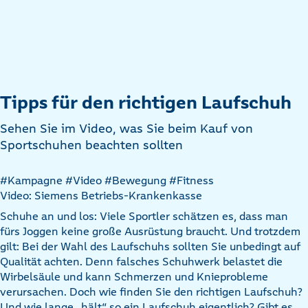
Tipps für den richtigen Laufschuh
Sehen Sie im Video, was Sie beim Kauf von
Sportschuhen beachten sollten
Artikel
#Kampagne
#Video
#Bewegung
#Fitness
nach
Video: Siemens Betriebs-Krankenkasse
Kategorien
Schuhe an und los: Viele Sportler schätzen es, dass man
filtern
fürs Joggen keine große Ausrüstung braucht. Und trotzdem
gilt: Bei der Wahl des Laufschuhs sollten Sie unbedingt auf
Qualität achten. Denn falsches Schuhwerk belastet die
Wirbelsäule und kann Schmerzen und Knieprobleme
verursachen. Doch wie finden Sie den richtigen Laufschuh?
Und wie lange „hält“ so ein Laufschuh eigentlich? Gibt es