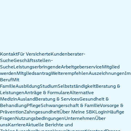
Kontakt
Für Versicherte
Kundenberater-
Suche
Geschäftsstellen-
Suche
Leistungserbringende
Arbeitgeberservice
Mitglied
werden
Mitgliedsantrag
Weiterempfehlen
Auszeichnungen
Im
Beruf
Mit
Familie
Ausbildung
Studium
Selbstständigkeit
Beratung &
Leistungen
Anträge & Formulare
Alternative
Medizin
Ausland
Beratung & Services
Gesundheit &
Behandlung
Pflege
Schwangerschaft & Familie
Vorsorge &
Prävention
Zahngesundheit
Über Meine SBK
Login
Häufige
Fragen
Nutzungsbedingungen
Unternehmen
Über
uns
Karriere
Aktuelle Berichte und