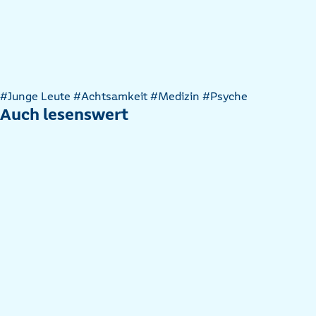
Artikel
#Junge Leute
#Achtsamkeit
#Medizin
#Psyche
nach
Auch lesenswert
Kategorien
filtern