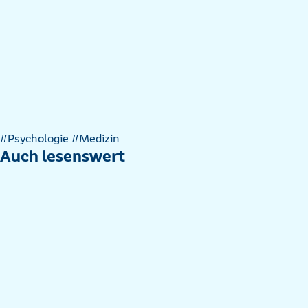
Artikel
#Psychologie
#Medizin
nach
Auch lesenswert
Kategorien
filtern