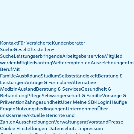
Kontakt
Für Versicherte
Kundenberater-
Suche
Geschäftsstellen-
Suche
Leistungserbringende
Arbeitgeberservice
Mitglied
werden
Mitgliedsantrag
Weiterempfehlen
Auszeichnungen
Im
Beruf
Mit
Familie
Ausbildung
Studium
Selbstständigkeit
Beratung &
Leistungen
Anträge & Formulare
Alternative
Medizin
Ausland
Beratung & Services
Gesundheit &
Behandlung
Pflege
Schwangerschaft & Familie
Vorsorge &
Prävention
Zahngesundheit
Über Meine SBK
Login
Häufige
Fragen
Nutzungsbedingungen
Unternehmen
Über
uns
Karriere
Aktuelle Berichte und
Zahlen
Ausschreibungen
Verwaltungsrat
Vorstand
Presse
Cookie Einstellungen
Datenschutz
Impressum