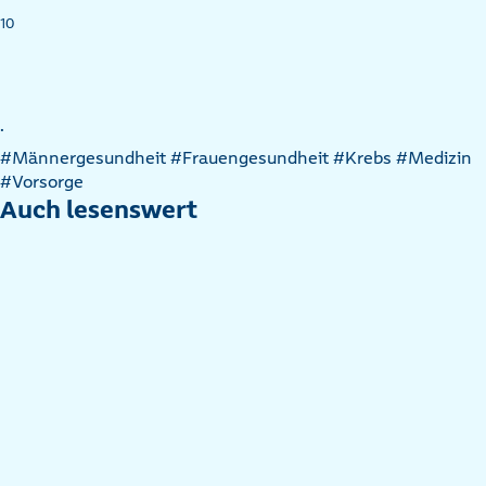
10
.
Artikel
#Männergesundheit
#Frauengesundheit
#Krebs
#Medizin
nach
#Vorsorge
Kategorien
Auch lesenswert
filtern