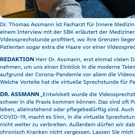
Dr. Thomas Assmann ist Facharzt für Innere Medizin 
einem Interview mit der SBK erläutert der Mediziner
Videosprechstunde profitiert, wo ihre Grenzen lie
Patienten sogar extra die Haare vor einer Videospr
REDAKTION
Herr Dr. Assmann, erst einmal vielen Da
nehmen, um uns einen Einblick in die moderne Telem
aufgrund der Corona-Pandemie vor allem die Videos
Welche Vorteile hat die virtuelle Sprechstunde für P
DR. ASSMANN
„Entwickelt wurde die Videosprechs
schwer in die Praxis kommen können. Das sind oft Pa
leben, alleinstehend oder pflegebedürftig sind. Auch
COVID-19, macht es Sinn, in die virtuelle Sprechst
nicht weiter zu verbreiten. Außerdem dürfen wir dab
chronisch Kranken nicht vergessen. Lassen Sie mich 