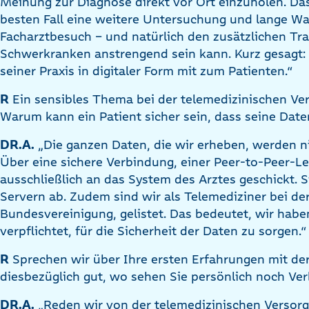
Meinung zur Diagnose direkt vor Ort einzuholen. Da
besten Fall eine weitere Untersuchung und lange Wa
Facharztbesuch – und natürlich den zusätzlichen Tra
Schwerkranken anstrengend sein kann. Kurz gesagt: D
seiner Praxis in digitaler Form mit zum Patienten.“
R
Ein sensibles Thema bei der telemedizinischen Ver
Warum kann ein Patient sicher sein, dass seine Date
DR.A.
„Die ganzen Daten, die wir erheben, werden 
Über eine sichere Verbindung, einer Peer-to-Peer-Le
ausschließlich an das System des Arztes geschickt. S
Servern ab. Zudem sind wir als Telemediziner bei de
Bundesvereinigung, gelistet. Das bedeutet, wir hab
verpflichtet, für die Sicherheit der Daten zu sorgen.“
R
Sprechen wir über Ihre ersten Erfahrungen mit der
diesbezüglich gut, wo sehen Sie persönlich noch Ve
DR.A.
„Reden wir von der telemedizinischen Versorg