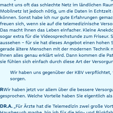
macht uns oft das schlechte Netz im ländlichen Rau
Mobilnetz ist jedoch nötig, um die Daten in Echtzeit
können. Sonst habe ich nur gute Erfahrungen gemac
freuen sich, wenn sie auf die telemedizinische Vers
Das macht ihnen das Leben einfacher. Kleine Anekd
sogar extra für die Videosprechstunde zum Friseur. S
aussehen – für sie hat dieses Angebot einen hohen St
gerade ältere Menschen mit der modernen Technik n
ihnen alles genau erklärt wird. Dann kommen die Pat
sie fühlen sich einfach durch diese Art der Versorgu
Wir haben uns gegenüber der KBV verpflichtet, f
sorgen.
R
Wir haben jetzt vor allem über die bessere Versorg
gesprochen. Welche Vorteile haben Sie eigentlich als
DR.A.
„Für Ärzte hat die Telemedizin zwei große Vor
Hausbesuch mache, bin ich für die Hin- und Rückfah