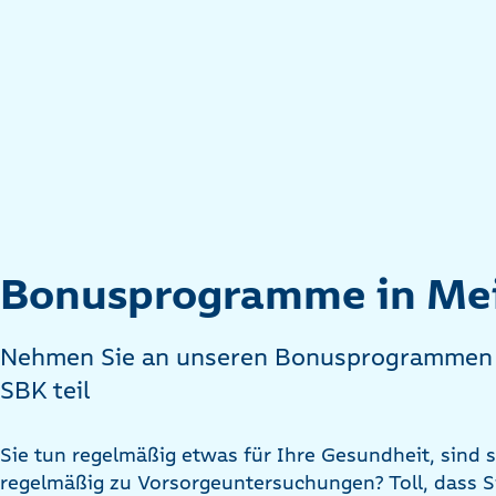
Bonusprogramme in Me
Nehmen Sie an unseren Bonusprogrammen g
SBK teil
Sie tun regelmäßig etwas für Ihre Gesundheit, sind s
regelmäßig zu Vorsorgeuntersuchungen? Toll, dass Si