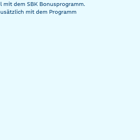
stil mit dem SBK Bonusprogramm.
zusätzlich mit dem Programm