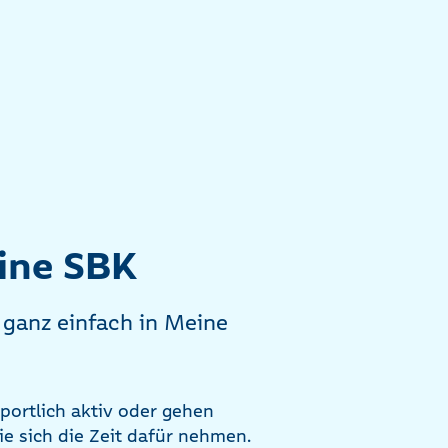
ine SBK
anz einfach in Meine
portlich aktiv oder gehen
e sich die Zeit dafür nehmen.