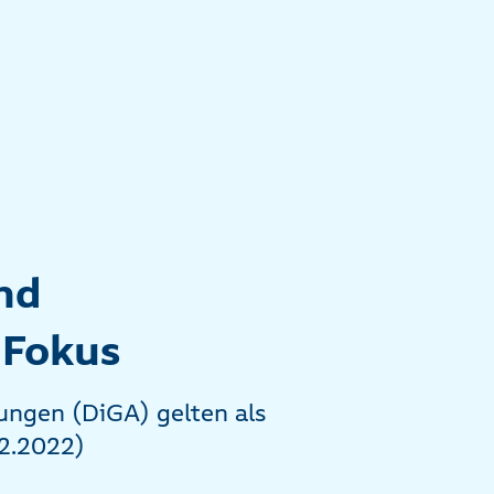
nd
 Fokus
ngen (DiGA) gelten als
02.2022)