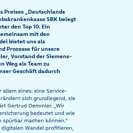
es Preises „Deutschlands
iebskrankenkasse SBK belegt
nter den Top 10. Ein
 gemeinsam mit den
el bietet uns als
d Prozesse für unsere
ler, Vorstand der Siemens-
en Weg als Team zu
unser Geschäft dadurch
 allem eines: eine Service-
rändern sich grundlegend, sie
ärt Gertrud Demmler. „Wir
Versicherung bedeutet und wie
den spürbar machen können.“
 digitalen Wandel profitieren,