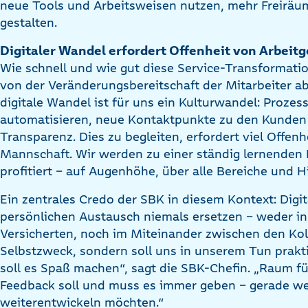
neue Tools und Arbeitsweisen nutzen, mehr Freiräum
gestalten.
Digitaler Wandel erfordert Offenheit von Arbei
Wie schnell und wie gut diese Service-Transformati
von der Veränderungsbereitschaft der Mitarbeiter a
digitale Wandel ist für uns ein Kulturwandel: Prozess
automatisieren, neue Kontaktpunkte zu den Kunden 
Transparenz. Dies zu begleiten, erfordert viel Offenh
Mannschaft. Wir werden zu einer ständig lernenden 
profitiert – auf Augenhöhe, über alle Bereiche und H
Ein zentrales Credo der SBK in diesem Kontext: Di
persönlichen Austausch niemals ersetzen – weder in
Versicherten, noch im Miteinander zwischen den Kolle
Selbstzweck, sondern soll uns in unserem Tun prakti
soll es Spaß machen“, sagt die SBK-Chefin. „Raum f
Feedback soll und muss es immer geben – gerade we
weiterentwickeln möchten.“