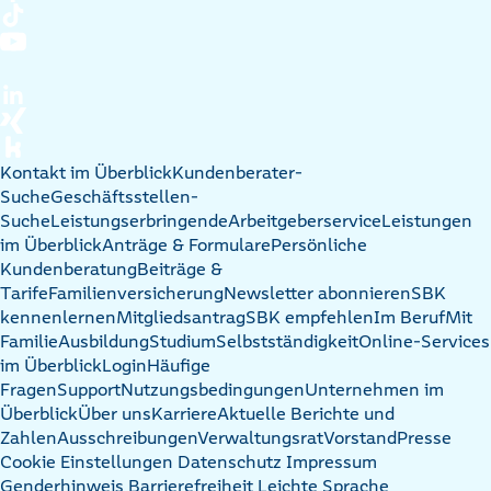
Kontakt im Überblick
Kundenberater-
Suche
Geschäftsstellen-
Suche
Leistungserbringende
Arbeitgeberservice
Leistungen
im Überblick
Anträge & Formulare
Persönliche
Kundenberatung
Beiträge &
Tarife
Familienversicherung
Newsletter abonnieren
SBK
kennenlernen
Mitgliedsantrag
SBK empfehlen
Im Beruf
Mit
Familie
Ausbildung
Studium
Selbstständigkeit
Online-Services
im Überblick
Login
Häufige
Fragen
Support
Nutzungsbedingungen
Unternehmen im
Überblick
Über uns
Karriere
Aktuelle Berichte und
Zahlen
Ausschreibungen
Verwaltungsrat
Vorstand
Presse
Cookie Einstellungen
Datenschutz
Impressum
Genderhinweis
Barrierefreiheit
Leichte Sprache