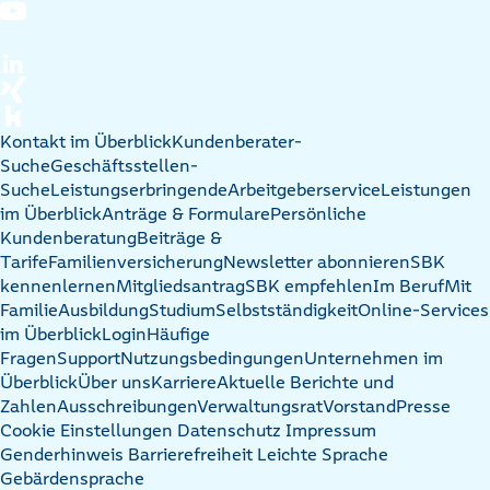
Kontakt im Überblick
Kundenberater-
Suche
Geschäftsstellen-
Suche
Leistungserbringende
Arbeitgeberservice
Leistungen
im Überblick
Anträge & Formulare
Persönliche
Kundenberatung
Beiträge &
Tarife
Familienversicherung
Newsletter abonnieren
SBK
kennenlernen
Mitgliedsantrag
SBK empfehlen
Im Beruf
Mit
Familie
Ausbildung
Studium
Selbstständigkeit
Online-Services
im Überblick
Login
Häufige
Fragen
Support
Nutzungsbedingungen
Unternehmen im
Überblick
Über uns
Karriere
Aktuelle Berichte und
Zahlen
Ausschreibungen
Verwaltungsrat
Vorstand
Presse
Cookie Einstellungen
Datenschutz
Impressum
Genderhinweis
Barrierefreiheit
Leichte Sprache
Gebärdensprache