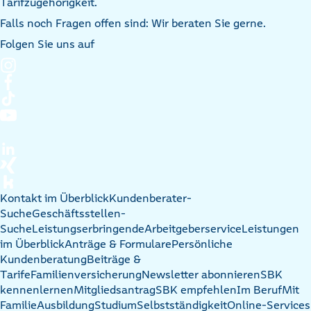
Tarifzugehörigkeit.
Falls noch Fragen offen sind: Wir beraten Sie gerne.
Folgen Sie uns auf
Kontakt im Überblick
Kundenberater-
Suche
Geschäftsstellen-
Suche
Leistungserbringende
Arbeitgeberservice
Leistungen
im Überblick
Anträge & Formulare
Persönliche
Kundenberatung
Beiträge &
Tarife
Familienversicherung
Newsletter abonnieren
SBK
kennenlernen
Mitgliedsantrag
SBK empfehlen
Im Beruf
Mit
Familie
Ausbildung
Studium
Selbstständigkeit
Online-Services