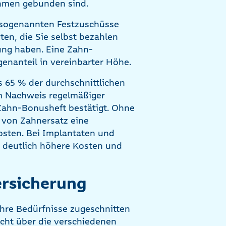
ahmen gebunden sind.
 sogenannten Festzuschüsse
en, die Sie selbst bezahlen
ung haben. Eine Zahn-
genanteil in vereinbarter Höhe.
 65 % der durchschnittlichen
m Nachweis regelmäßiger
Zahn-Bonusheft bestätigt. Ohne
l von Zahnersatz eine
sten. Bei Implantaten und
deutlich höhere Kosten und
ersicherung
Ihre Bedürfnisse zugeschnitten
icht über die verschiedenen