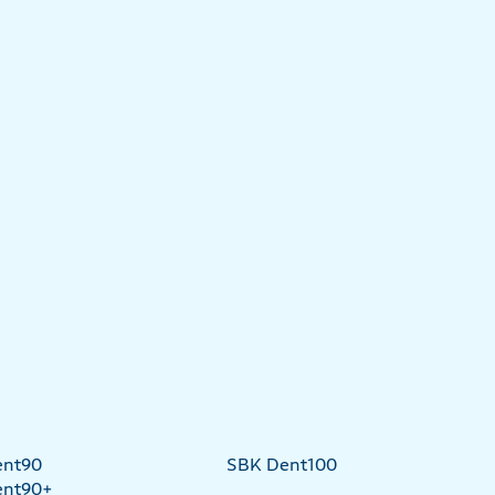
ent90
SBK Dent100
ent90+