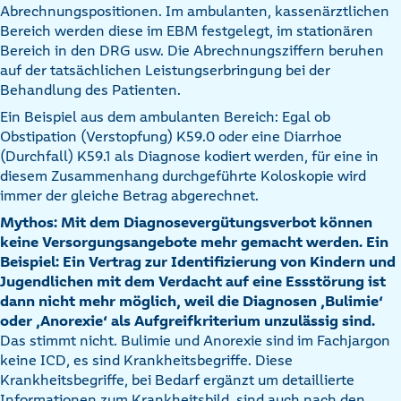
Abrechnungspositionen. Im ambulanten, kassenärztlichen
Bereich werden diese im EBM festgelegt, im stationären
Bereich in den DRG usw. Die Abrechnungsziffern beruhen
auf der tatsächlichen Leistungserbringung bei der
Behandlung des Patienten.
Ein Beispiel aus dem ambulanten Bereich: Egal ob
Obstipation (Verstopfung) K59.0 oder eine Diarrhoe
(Durchfall) K59.1 als Diagnose kodiert werden, für eine in
diesem Zusammenhang durchgeführte Koloskopie wird
immer der gleiche Betrag abgerechnet.
Mythos: Mit dem Diagnosevergütungsverbot können
keine Versorgungsangebote mehr gemacht werden. Ein
Beispiel: Ein Vertrag zur Identifizierung von Kindern und
Jugendlichen mit dem Verdacht auf eine Essstörung ist
dann nicht mehr möglich, weil die Diagnosen ‚Bulimie‘
oder ‚Anorexie‘ als Aufgreifkriterium unzulässig sind.
Das stimmt nicht. Bulimie und Anorexie sind im Fachjargon
keine ICD, es sind Krankheitsbegriffe. Diese
Krankheitsbegriffe, bei Bedarf ergänzt um detaillierte
Informationen zum Krankheitsbild, sind auch nach den