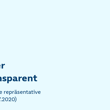
r
nsparent
e repräsentative
7.2020)