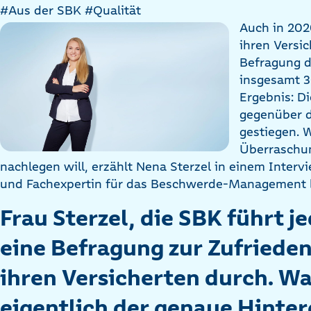
#Aus der SBK
#Qualität
Auch in 202
ihren Versic
Befragung d
insgesamt 3
Ergebnis: D
gegenüber d
gestiegen. 
Überraschun
nachlegen will, erzählt Nena Sterzel in einem Interv
und Fachexpertin für das Beschwerde-Management b
Frau Sterzel, die SBK führt j
eine Befragung zur Zufrieden
ihren Versicherten durch. Wa
eigentlich der genaue Hinter