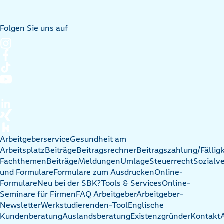
Folgen Sie uns auf
Arbeitgeberservice
Gesundheit am
Arbeitsplatz
Beiträge
Beitragsrechner
Beitragszahlung/Fälligk
Fachthemen
Beiträge
Meldungen
Umlage
Steuerrecht
Sozialv
und Formulare
Formulare zum Ausdrucken
Online-
Formulare
Neu bei der SBK?
Tools & Services
Online-
Seminare für Firmen
FAQ Arbeitgeber
Arbeitgeber-
Newsletter
Werkstudierenden-Tool
Englische
Kundenberatung
Auslandsberatung
Existenzgründer
Kontakt